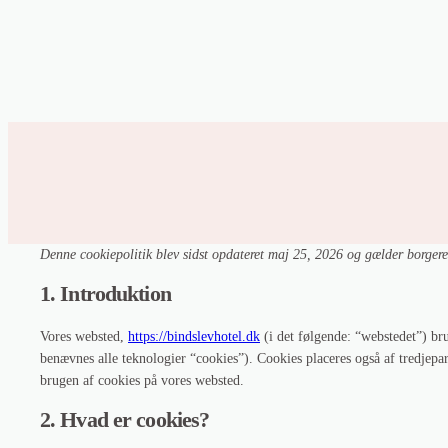
Spring
til
indhold
Denne cookiepolitik blev sidst opdateret maj 25, 2026 og gælder borg
1. Introduktion
Vores websted,
https://bindslevhotel.dk
(i det følgende: “webstedet”) br
benævnes alle teknologier “cookies”). Cookies placeres også af tredjepa
brugen af ​​cookies på vores websted.
2. Hvad er cookies?