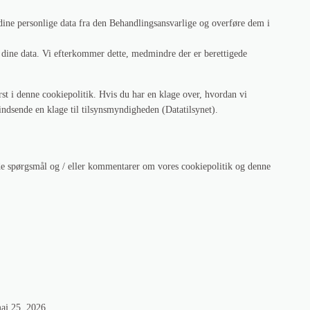
e dine personlige data fra den Behandlingsansvarlige og overføre dem i
 ​​dine data. Vi efterkommer dette, medmindre der er berettigede
st i denne cookiepolitik. Hvis du har en klage over, hvordan vi
t indsende en klage til tilsynsmyndigheden (Datatilsynet).
de spørgsmål og / eller kommentarer om vores cookiepolitik og denne
aj 25, 2026.