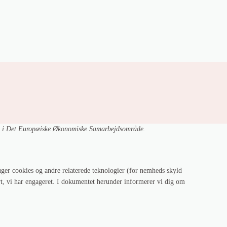
Takeaway Menu
Smørrebrød
Arrangementer
Overnatning
Sel
ere i Det Europæiske Økonomiske Samarbejdsområde.
uger cookies og andre relaterede teknologier (for nemheds skyld
rt, vi har engageret. I dokumentet herunder informerer vi dig om