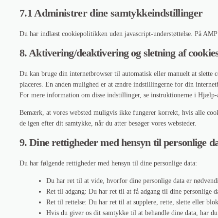
7.1 Administrer dine samtykkeindstillinger
Du har indlæst cookiepolitikken uden javascript-understøttelse. På AM
8. Aktivering/deaktivering og sletning af cookie
Du kan bruge din internetbrowser til automatisk eller manuelt at slette 
placeres. En anden mulighed er at ændre indstillingerne for din interne
For mere information om disse indstillinger, se instruktionerne i Hjælp-a
Bemærk, at vores websted muligvis ikke fungerer korrekt, hvis alle cooki
de igen efter dit samtykke, når du atter besøger vores websteder.
9. Dine rettigheder med hensyn til personlige d
Du har følgende rettigheder med hensyn til dine personlige data:
Du har ret til at vide, hvorfor dine personlige data er nødven
Ret til adgang: Du har ret til at få adgang til dine personlige d
Ret til rettelse: Du har ret til at supplere, rette, slette eller b
Hvis du giver os dit samtykke til at behandle dine data, har du r