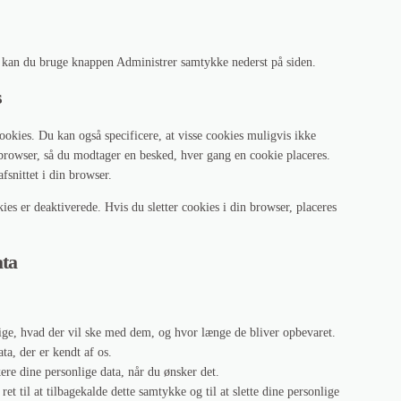
P kan du bruge knappen Administrer samtykke nederst på siden.
s
cookies. Du kan også specificere, at visse cookies muligvis ikke
tbrowser, så du modtager en besked, hver gang en cookie placeres.
fsnittet i din browser.
es er deaktiverede. Hvis du sletter cookies i din browser, placeres
ata
dige, hvad der vil ske med dem, og hvor længe de bliver opbevaret.
ata, der er kendt af os.
lokere dine personlige data, når du ønsker det.
et til at tilbagekalde dette samtykke og til at slette dine personlige