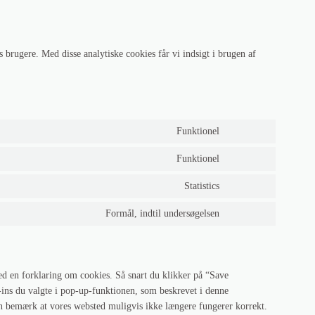
brugere. Med disse analytiske cookies får vi indsigt i brugen af ​​
Funktionel
Consent
to
Funktionel
Consent
service
to
wordpress
Statistics
Consent
service
to
complianz
Formål, indtil undersøgelsen
Consent
service
to
google-
service
analytics
diverse
ed en forklaring om cookies. Så snart du klikker på “Save
g-ins du valgte i pop-up-funktionen, som beskrevet i denne
men bemærk at vores websted muligvis ikke længere fungerer korrekt.