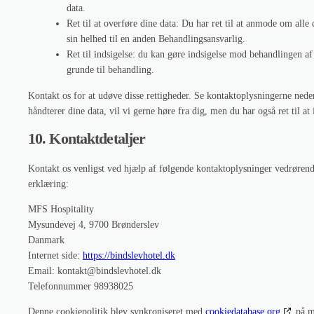
data.
Ret til at overføre dine data: Du har ret til at anmode om all
sin helhed til en anden Behandlingsansvarlig.
Ret til indsigelse: du kan gøre indsigelse mod behandlingen af
grunde til behandling.
Kontakt os for at udøve disse rettigheder. Se kontaktoplysningerne neder
håndterer dine data, vil vi gerne høre fra dig, men du har også ret til a
10. Kontaktdetaljer
Kontakt os venligst ved hjælp af følgende kontaktoplysninger vedrøren
erklæring:
MFS Hospitality
Mysundevej 4, 9700 Brønderslev
Danmark
Internet side:
https://bindslevhotel.dk
Email:
kontakt@
bindslevhotel.dk
Telefonnummer 98938025
Denne cookiepolitik blev synkroniseret med
cookiedatabase.org
på m