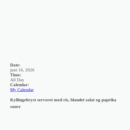
Spring
til
Facebo
indhold
Dagens ret
juni 15, 2026
Date:
juni 16, 2026
Time:
All Day
Calendar:
My Calendar
Kyllingebryst serveret med ris, blandet salat og paprika
sauce